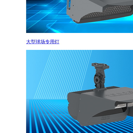
大型球场专用灯