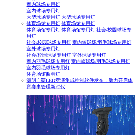
室内球场专用灯
室内球场专用灯
大型球场专用灯
大型球场专用灯
体育场馆专用灯
体育场馆专用灯
体育场馆专用灯
体育场馆专用灯
社会/校园球场专
用灯
社会/校园球场专用灯
室内篮球场/羽毛球场专用灯
室外球场专用灯
社会/校园球场专用灯
室外球场专用灯
室内羽毛球场专用灯
室内篮球场/羽毛球场专用灯
室内羽毛球场专用灯
体育场馆照明灯
洲明自研LED竞演集成控制软件发布，助力开启体
育赛事管理新时代