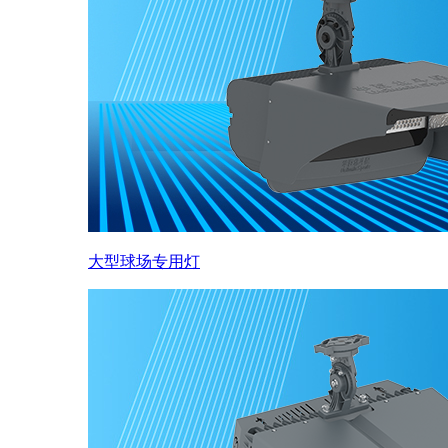
大型球场专用灯