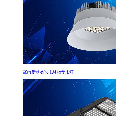
室内篮球场/羽毛球场专用灯