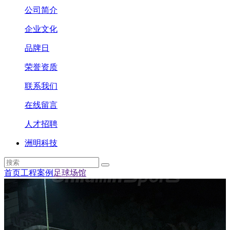
公司简介
企业文化
品牌日
荣誉资质
联系我们
在线留言
人才招聘
洲明科技
首页
工程案例
足球场馆