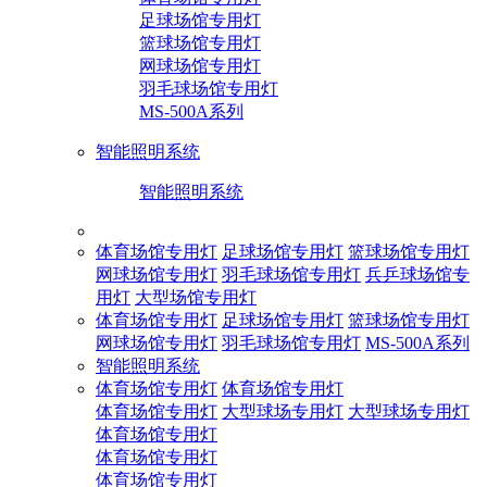
足球场馆专用灯
篮球场馆专用灯
网球场馆专用灯
羽毛球场馆专用灯
MS-500A系列
智能照明系统
智能照明系统
体育场馆专用灯
足球场馆专用灯
篮球场馆专用灯
网球场馆专用灯
羽毛球场馆专用灯
兵乒球场馆专
用灯
大型场馆专用灯
体育场馆专用灯
足球场馆专用灯
篮球场馆专用灯
网球场馆专用灯
羽毛球场馆专用灯
MS-500A系列
智能照明系统
体育场馆专用灯
体育场馆专用灯
体育场馆专用灯
大型球场专用灯
大型球场专用灯
体育场馆专用灯
体育场馆专用灯
体育场馆专用灯