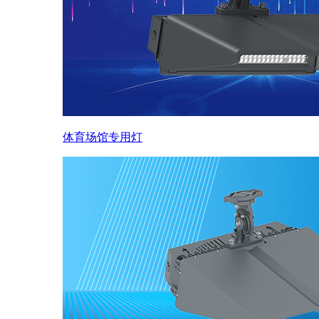
体育场馆专用灯