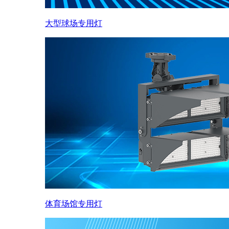
大型球场专用灯
体育场馆专用灯