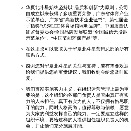
华夏北斗星始终坚持以“品质和创新”为原则，公司
自成立以来获得了多项重要荣誉，广东省体育产业
示范单位、广东省“高新技术企业证书”、第七届金
手指奖“优秀LED体育场馆照明品牌”、中国质量认
证监督委员会/全国品牌发展联盟“全国诚信无投诉
示范单位”、“中国节能环保产品”等。
在这里您可以获取关于华夏北斗星营销总部的所有
联系方式。
感谢您对华夏北斗星的关注与支持，若有需要欢迎
给我们提供您的宝贵建议，我们收到会给您及时回
复。
我们贯彻实施实力主义，在组织运营管理上最为重
要的是，这个组织的各部门负责人是否由真正有实
力的人来担任。真正有实力的人，不仅拥有恪尽职
守的能力，同时人格高尚，值得尊敬与信赖，愿意
为大家的利益发挥自己的能力。一定要建立这样的
组织环境，要给这样的人提供担任组织负责人的机
会，并让他们充分施展才能。