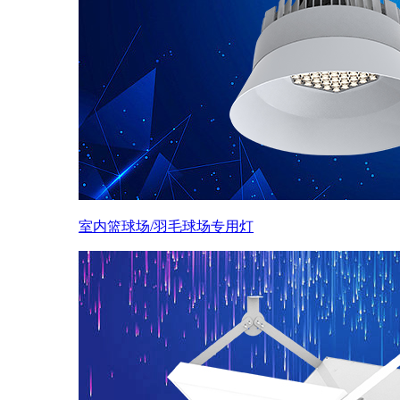
室内篮球场/羽毛球场专用灯