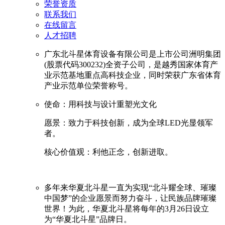
荣誉资质
联系我们
在线留言
人才招聘
广东北斗星体育设备有限公司是上市公司洲明集团
(股票代码300232)全资子公司，是越秀国家体育产
业示范基地重点高科技企业，同时荣获广东省体育
产业示范单位荣誉称号。
使命：用科技与设计重塑光文化
愿景：致力于科技创新，成为全球LED光显领军
者。
核心价值观：利他正念，创新进取。
多年来华夏北斗星一直为实现“北斗耀全球、璀璨
中国梦”的企业愿景而努力奋斗，让民族品牌璀璨
世界！为此，华夏北斗星将每年的3月26日设立
为“华夏北斗星”品牌日。