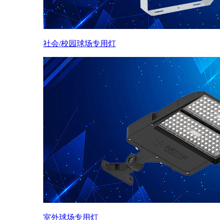
社会/校园球场专用灯
室外球场专用灯