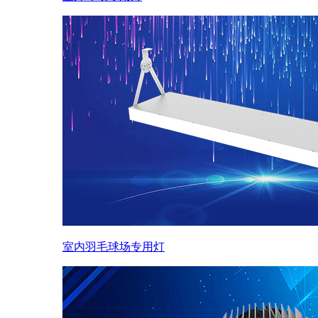
室内羽毛球场专用灯