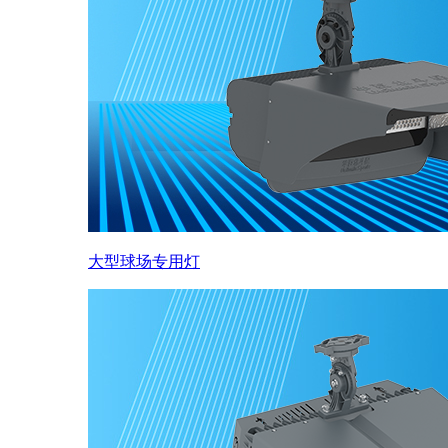
大型球场专用灯