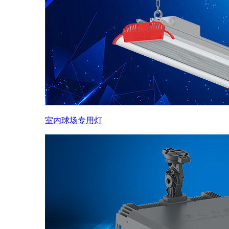
室内球场专用灯