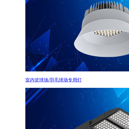
室内篮球场/羽毛球场专用灯