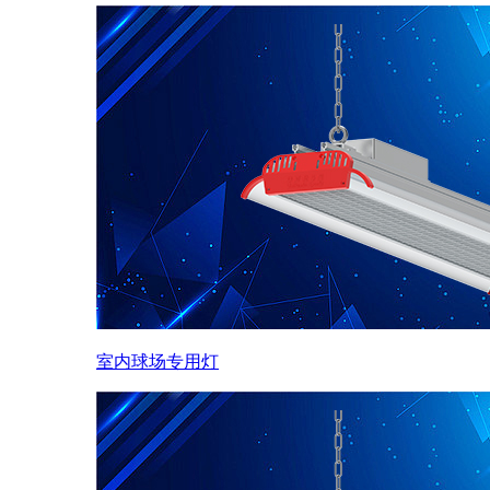
室内球场专用灯