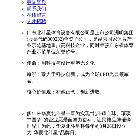
荣誉资质
联系我们
在线留言
人才招聘
广东北斗星体育设备有限公司是上市公司洲明集团
(股票代码300232)全资子公司，是越秀国家体育产
业示范基地重点高科技企业，同时荣获广东省体育
产业示范单位荣誉称号。
使命：用科技与设计重塑光文化
愿景：致力于科技创新，成为全球LED光显领军
者。
核心价值观：利他正念，创新进取。
多年来华夏北斗星一直为实现“北斗耀全球、璀璨
中国梦”的企业愿景而努力奋斗，让民族品牌璀璨
世界！为此，华夏北斗星将每年的3月26日设立
为“华夏北斗星”品牌日。