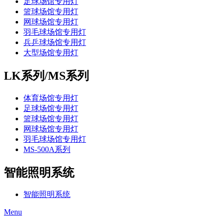
足球场馆专用灯
篮球场馆专用灯
网球场馆专用灯
羽毛球场馆专用灯
兵乒球场馆专用灯
大型场馆专用灯
LK系列/MS系列
体育场馆专用灯
足球场馆专用灯
篮球场馆专用灯
网球场馆专用灯
羽毛球场馆专用灯
MS-500A系列
智能照明系统
智能照明系统
Menu