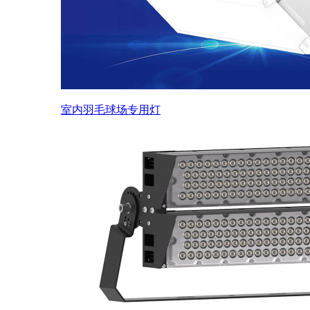
室内羽毛球场专用灯