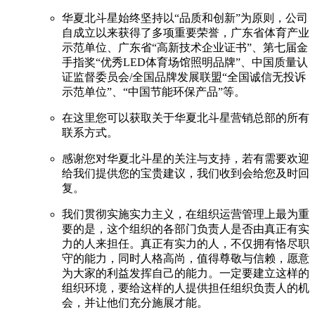
华夏北斗星始终坚持以“品质和创新”为原则，公司
自成立以来获得了多项重要荣誉，广东省体育产业
示范单位、广东省“高新技术企业证书”、第七届金
手指奖“优秀LED体育场馆照明品牌”、中国质量认
证监督委员会/全国品牌发展联盟“全国诚信无投诉
示范单位”、“中国节能环保产品”等。
在这里您可以获取关于华夏北斗星营销总部的所有
联系方式。
感谢您对华夏北斗星的关注与支持，若有需要欢迎
给我们提供您的宝贵建议，我们收到会给您及时回
复。
我们贯彻实施实力主义，在组织运营管理上最为重
要的是，这个组织的各部门负责人是否由真正有实
力的人来担任。真正有实力的人，不仅拥有恪尽职
守的能力，同时人格高尚，值得尊敬与信赖，愿意
为大家的利益发挥自己的能力。一定要建立这样的
组织环境，要给这样的人提供担任组织负责人的机
会，并让他们充分施展才能。