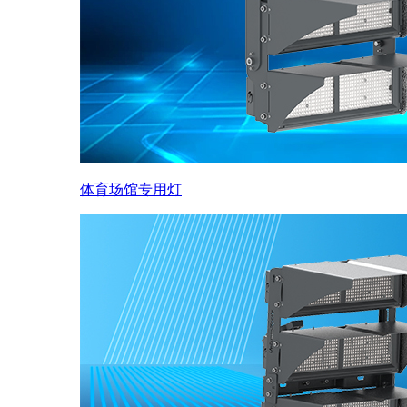
体育场馆专用灯