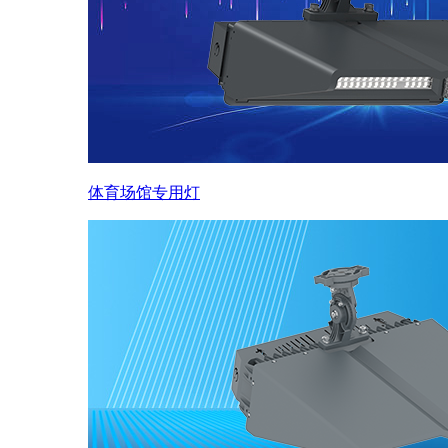
体育场馆专用灯