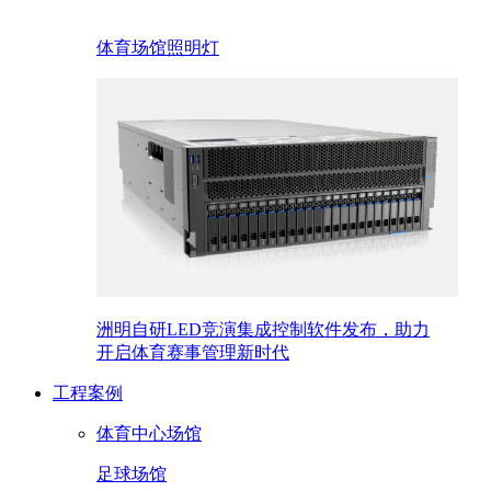
体育场馆照明灯
洲明自研LED竞演集成控制软件发布，助力
开启体育赛事管理新时代
工程案例
体育中心场馆
足球场馆