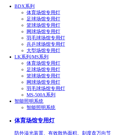
BDX系列
体育场馆专用灯
足球场馆专用灯
篮球场馆专用灯
网球场馆专用灯
羽毛球场馆专用灯
兵乒球场馆专用灯
大型场馆专用灯
LK系列/MS系列
体育场馆专用灯
足球场馆专用灯
篮球场馆专用灯
网球场馆专用灯
羽毛球场馆专用灯
MS-500A系列
智能照明系统
智能照明系统
体育场馆专用灯
防外溢光装置、有效散热面积、刻度盘万向节