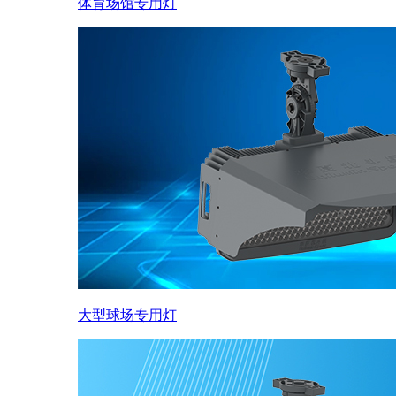
体育场馆专用灯
大型球场专用灯