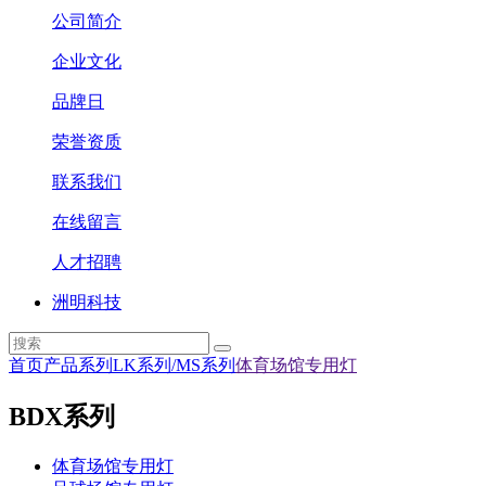
公司简介
企业文化
品牌日
荣誉资质
联系我们
在线留言
人才招聘
洲明科技
首页
产品系列
LK系列/MS系列
体育场馆专用灯
BDX系列
体育场馆专用灯